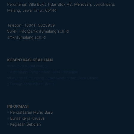
Perumahan Villa Bukit Tidar Blok A2, Merjosari, Lowokwaru,
Malang, Jawa Timur, 65144
Telepon : (0341) 5023939
Surel : info@smkn13malang.sch.id
smkn13malang.sch.id
KOSENTRASI KEAHLIAN
-
Nautika Kapal Niaga
- Agribisnis Pengolahan Hasil Pertanian
-
Layanan Penunjang Keperawatan dan Care Giving
-
Desain Komunikasi Visual
INFORMASI
- Pendaftaran Murid Baru
- Bursa Kerja Khusus
- Kegiatan Sekolah