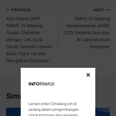
PREVIOUS
NEXT
Aksi Nyata DWP
SMKN 13 Malang
SMKN 13 Malang:
melaksanakan ANBK
Cegah Diabetes
2025 Selama Dua Hari
dengan Cek Gula
di Laboratorium
Darah Setelah Literasi
Komputer
Buku “Cara Cerdas
Mengobati Diabetes”
INFO
RMASI
Similar Posts
Laman smkn13malang.sch.id
sedang dalam pengembangan.
Untuk Informasi atau kegiatan