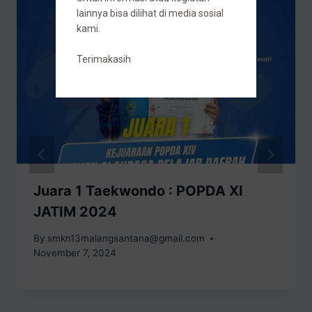
lainnya bisa dilihat di media sosial
kami.
Terimakasih
Juara 1 Taekwondo : POPDA XI
JATIM 2024
By
smkn13malangsantana@gmail.com
November 7, 2024