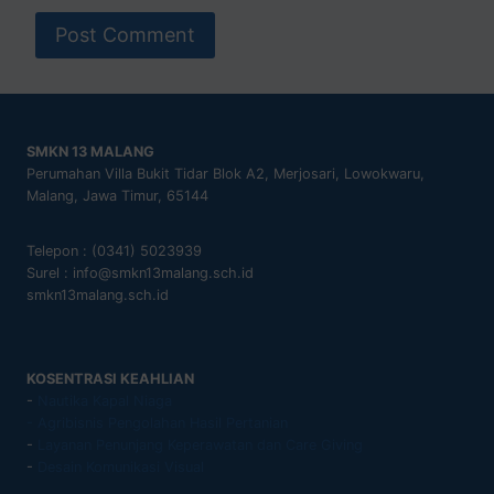
SMKN 13 MALANG
Perumahan Villa Bukit Tidar Blok A2, Merjosari, Lowokwaru,
Malang, Jawa Timur, 65144
Telepon : (0341) 5023939
Surel : info@smkn13malang.sch.id
smkn13malang.sch.id
KOSENTRASI KEAHLIAN
-
Nautika Kapal Niaga
- Agribisnis Pengolahan Hasil Pertanian
-
Layanan Penunjang Keperawatan dan Care Giving
-
Desain Komunikasi Visual