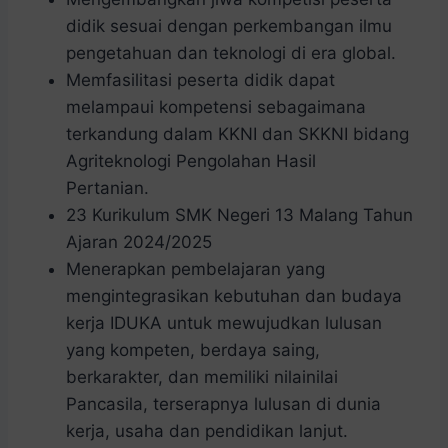
didik sesuai dengan perkembangan ilmu
pengetahuan dan teknologi di era global.
Memfasilitasi peserta didik dapat
melampaui kompetensi sebagaimana
terkandung dalam KKNI dan SKKNI bidang
Agriteknologi Pengolahan Hasil
Pertanian.
23 Kurikulum SMK Negeri 13 Malang Tahun
Ajaran 2024/2025
Menerapkan pembelajaran yang
mengintegrasikan kebutuhan dan budaya
kerja IDUKA untuk mewujudkan lulusan
yang kompeten, berdaya saing,
berkarakter, dan memiliki nilainilai
Pancasila, terserapnya lulusan di dunia
kerja, usaha dan pendidikan lanjut.