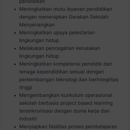
pandidikan
Meningkatkan mutu layanan pendidikan
dengan menerapkan Gerakan Sekolah
Menyenangkan
Meningkatkan upaya pelestarian
lingkungan hidup
Melakukan pencegahan kerusakan
lingkungan hidup
Meningkatkan kompetensi pendidik dan
tenaga kependidikan sesuai dengan
perkembangan teknologi dan berintegritas
tinggi
Mengembangkan kurikulum operasional
sekolah berbasis project based learning
tersinkronisasi dengan dunia kerja dan
industri
Menyiapkan fasilitas proses pembelajaran