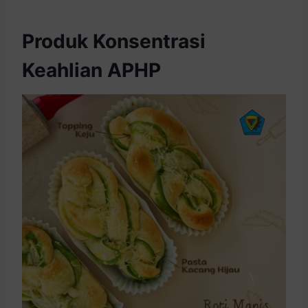
Produk Konsentrasi
Keahlian APHP