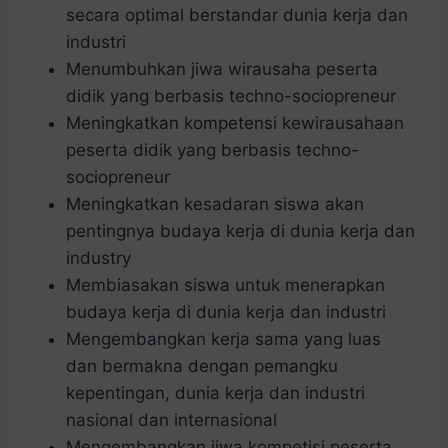
secara optimal berstandar dunia kerja dan
industri
Menumbuhkan jiwa wirausaha peserta
didik yang berbasis techno-sociopreneur
Meningkatkan kompetensi kewirausahaan
peserta didik yang berbasis techno-
sociopreneur
Meningkatkan kesadaran siswa akan
pentingnya budaya kerja di dunia kerja dan
industry
Membiasakan siswa untuk menerapkan
budaya kerja di dunia kerja dan industri
Mengembangkan kerja sama yang luas
dan bermakna dengan pemangku
kepentingan, dunia kerja dan industri
nasional dan internasional
Mengembangkan jiwa kompetisi peserta