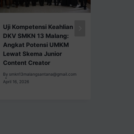
Uji Kompetensi Keahlian
Pererat
DKV SMKN 13 Malang:
13 Mal
Angkat Potensi UMKM
Halalbi
Lewat Skema Junior
Bersam
Content Creator
LKS
By
smkn13malangsantana@gmail.com
By
smkn13
April 16, 2026
March 31, 