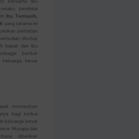
to bersama Ibu
, selaku pembina
leh
Ibu Tumiasih,
ik
yang selama ini
erikan perhatian
 kemudian ditutup
h bapak dan ibu
ebagai bentuk
 keluarga besar
enjadi momentum
anya bagi kedua
ruh keluarga besar
ince Muyapa dan
iasa diberikan