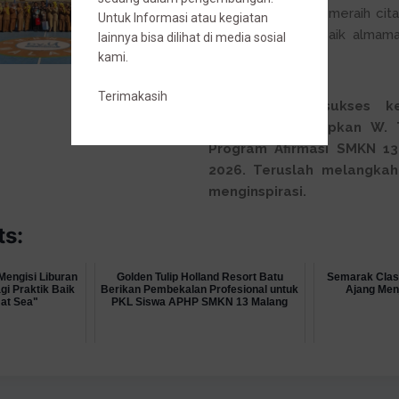
kemudahan dalam meraih cit
Untuk Informasi atau kegiatan
membawa nama baik almama
lainnya bisa dilihat di media sosial
berada.
kami.
Terimakasih
Selamat dan sukses ke
Muyapa dan Wapkan W. T
Program Afirmasi SMKN 1
2026. Teruslah melangkah
menginspirasi.
ts:
Mengisi Liburan
Golden Tulip Holland Resort Batu
Semarak Clas
i Praktik Baik
Berikan Pembekalan Profesional untuk
Ajang Men
 at Sea"
PKL Siswa APHP SMKN 13 Malang