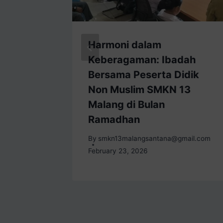
esain
Harmoni dalam
Keberagaman: Ibadah
Bersama Peserta Didik
4
Non Muslim SMKN 13
Malang di Bulan
mail.com
Ramadhan
By
smkn13malangsantana@gmail.com
February 23, 2026