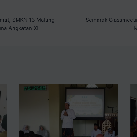
dmat, SMKN 13 Malang
Semarak Classmeetin
una Angkatan XII
M