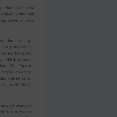
n selamat dan doa
jenjang kehidupan
gi siswa afirmasi
an dan kenang-
kukan penyerahan
 secara langsung
s, M.Pd.
kepada
kan W. Tapyor.
simbol apresiasi
dan keberhasilan
dikan di SMKN 13
kenang-kenangan,
esi foto bersama.