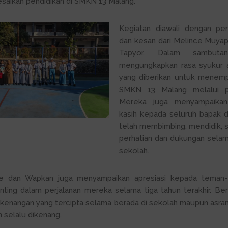
aikan pendidikan di SMKN 13 Malang.
Kegiatan diawali dengan pe
dan kesan dari Melince Muya
Tapyor. Dalam sambutan
mengungkapkan rasa syukur 
yang diberikan untuk menemp
SMKN 13 Malang melalui pr
Mereka juga menyampaikan
kasih kepada seluruh bapak d
telah membimbing, mendidik, 
perhatian dan dukungan selam
sekolah.
nce dan Wapkan juga menyampaikan apresiasi kepada teman
nting dalam perjalanan mereka selama tiga tahun terakhir. Be
 kenangan yang tercipta selama berada di sekolah maupun asr
 selalu dikenang.