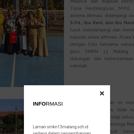
Melince dan Wapkan berfo
Tisna Hestiningtyas, M.Pd.
asrama afirmasi, didampingi o
S.Pd., Ibu Reni, dan Ibu Nan
turut mendampingi dan memb
kepada siswa afirmasi. Acara
dengan foto bersama seluru
guru SMKN 13 Malang s
dukungan dan kebersamaan
sekolah.
Kegiatan pelepasan ini m
INFO
RMASI
yang penuh makna, tidak h
lulusan, tetapi juga bagi selu
SMKN 13 Malang. Semoga Mel
Laman smkn13malang.sch.id
Wapkan W. Tapyor senant
sedang dalam pengembangan.