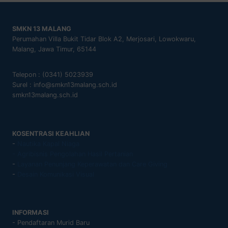
SMKN 13 MALANG
Perumahan Villa Bukit Tidar Blok A2, Merjosari, Lowokwaru,
Malang, Jawa Timur, 65144
Telepon : (0341) 5023939
Surel : info@smkn13malang.sch.id
smkn13malang.sch.id
KOSENTRASI KEAHLIAN
-
Nautika Kapal Niaga
- Agribisnis Pengolahan Hasil Pertanian
-
Layanan Penunjang Keperawatan dan Care Giving
-
Desain Komunikasi Visual
INFORMASI
- Pendaftaran Murid Baru