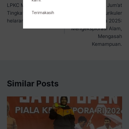
kami.
LPKC Melenggang ke
Perkemahan Jum’at
Tingkat Provinsi dalam
Sabtu Ekstrakurikuler
Terimakasih
helaran LKS DIKMEN
Pramuka 2025:
Mengeksplorasi Alam,
Mengasah
Kemampuan.
Similar Posts