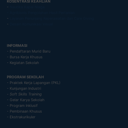
KOSENTRASI KEAHLIAN
-
Nautika Kapal Niaga
- Agribisnis Pengolahan Hasil Pertanian
-
Layanan Penunjang Keperawatan dan Care Giving
-
Desain Komunikasi Visual
INFORMASI
- Pendaftaran Murid Baru
- Bursa Kerja Khusus
- Kegiatan Sekolah
PROGRAM SEKOLAH
- Praktek Kerja Lapangan (PKL)
- Kunjungan Industri
-
Soft Skills Training
- Gelar Karya Sekolah
- Program Inklusif
- Pembinaan Khusus
- Ekstrakurikuler