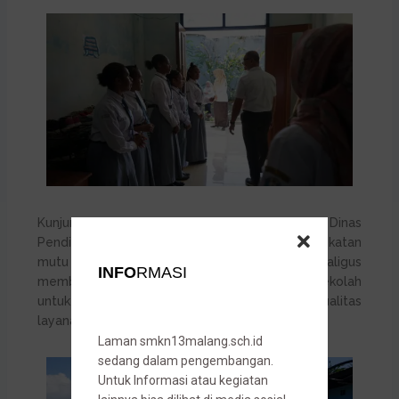
Kunjungan ini menjadi bentuk nyata perhatian Dinas
Pendidikan Provinsi Jawa Timur terhadap peningkatan
mutu pendidikan vokasi di daerah, sekaligus
INFO
RMASI
memberikan motivasi bagi seluruh warga sekolah
untuk terus berinovasi dan meningkatkan kualitas
layanan pendidikan.
Laman smkn13malang.sch.id
sedang dalam pengembangan.
Untuk Informasi atau kegiatan