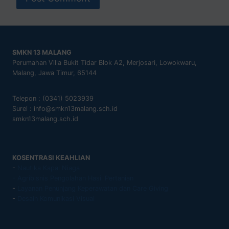
SMKN 13 MALANG
Perumahan Villa Bukit Tidar Blok A2, Merjosari, Lowokwaru,
Malang, Jawa Timur, 65144
Telepon : (0341) 5023939
Surel : info@smkn13malang.sch.id
smkn13malang.sch.id
KOSENTRASI KEAHLIAN
-
Nautika Kapal Niaga
- Agribisnis Pengolahan Hasil Pertanian
-
Layanan Penunjang Keperawatan dan Care Giving
-
Desain Komunikasi Visual