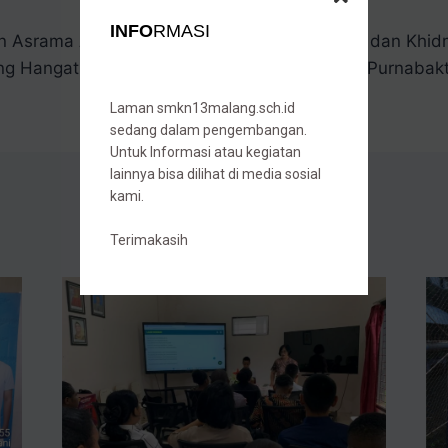
INFO
RMASI
n Asrama Afirmasi SMKN
Penuh Haru dan Khid
ng Hangat dan Penuh
Gelar Purnabakt
Laman smkn13malang.sch.id
sedang dalam pengembangan.
Untuk Informasi atau kegiatan
lainnya bisa dilihat di media sosial
kami.
Terimakasih