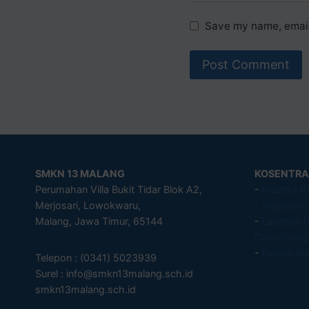
Save my name, email,
SMKN 13 MALANG
KOSENTRA
Perumahan Villa Bukit Tidar Blok A2,
-
Nautika K
Merjosari, Lowokwaru,
- Agribisni
Malang, Jawa Timur, 65144
-
Layanan P
Care Giving
-
Desain Ko
Telepon : (0341) 5023939
Surel : info@smkn13malang.sch.id
smkn13malang.sch.id