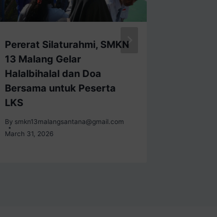
Pererat Silaturahmi, SMKN
Golden 
13 Malang Gelar
Resort 
Halalbihalal dan Doa
Pembek
Bersama untuk Peserta
untuk 
LKS
SMKN 1
By
smkn13malangsantana@gmail.com
By
smkn13
March 31, 2026
December 