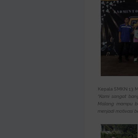
Kepala
SMKN 13 M
“Kami sangat bang
Malang mampu ber
menjadi motivasi b