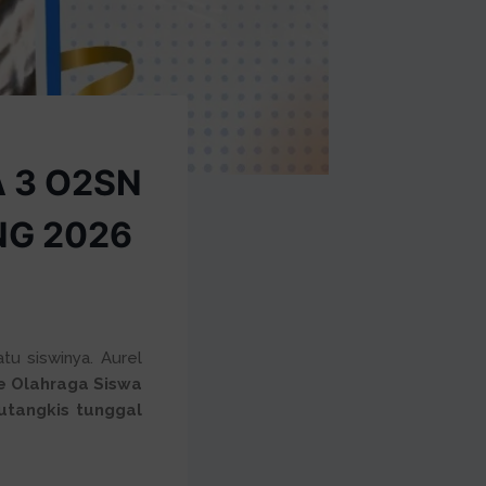
A 3 O2SN
NG 2026
u siswinya. Aurel
e Olahraga Siswa
utangkis tunggal