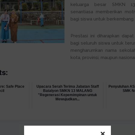
keluarga besar SMKN 1
senantiasa memberikan motiva
bagi siswa untuk berkembang.
Prestasi ini diharapkan dapat 
bagi seluruh siswa untuk teru
mengharumkan nama sekolah,
kota, provinsi, maupun nasional
ts:
re: Safe Place
Upacara Serah Terima Jabatan Staff
Penyuluhan ASI
cil
Batalyon SMKN 13 MALANG
SMK Ne
"Regenerasi Kepemimpinan untuk
Mewujudkan...