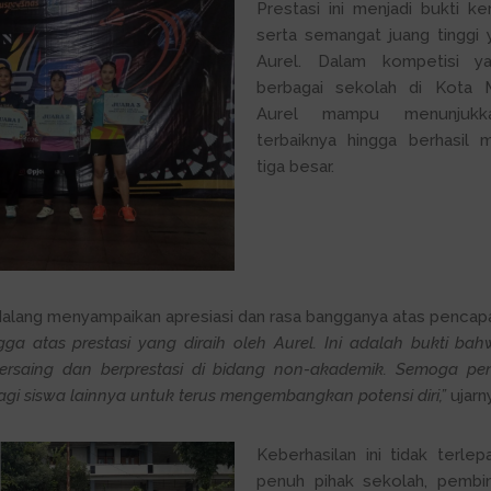
Prestasi ini menjadi bukti kerj
serta semangat juang tinggi y
Aurel. Dalam kompetisi ya
berbagai sekolah di Kota M
Aurel mampu menunjukk
terbaiknya hingga berhasil 
tiga besar.
alang
menyampaikan apresiasi dan rasa bangganya atas pencapa
ga atas prestasi yang diraih oleh Aurel. Ini adalah bukti b
saing dan berprestasi di bidang non-akademik. Semoga pen
agi siswa lainnya untuk terus mengembangkan potensi diri,”
ujarn
Keberhasilan ini tidak terle
penuh pihak sekolah, pembin