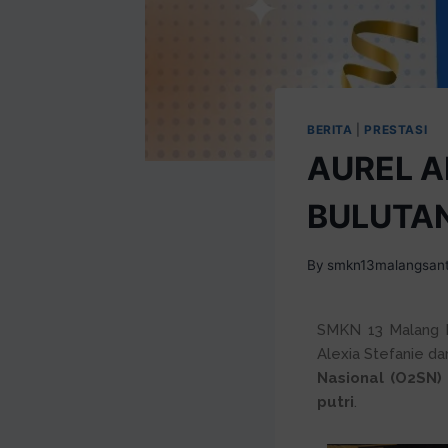
BERITA
|
PRESTASI
AUREL A
BULUTAN
By
smkn13malangsan
SMKN 13 Malang
k
Alexia Stefanie da
Nasional (O2SN)
putri
.