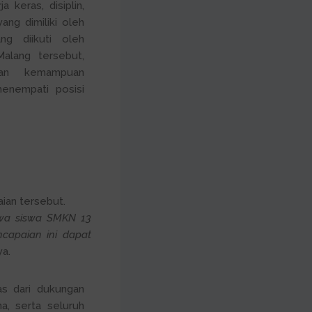
a keras, disiplin,
ang dimiliki oleh
ng diikuti oleh
alang tersebut,
an kemampuan
menempati posisi
ian tersebut.
ahwa siswa SMKN 13
capaian ini dapat
ya.
pas dari dukungan
a, serta seluruh