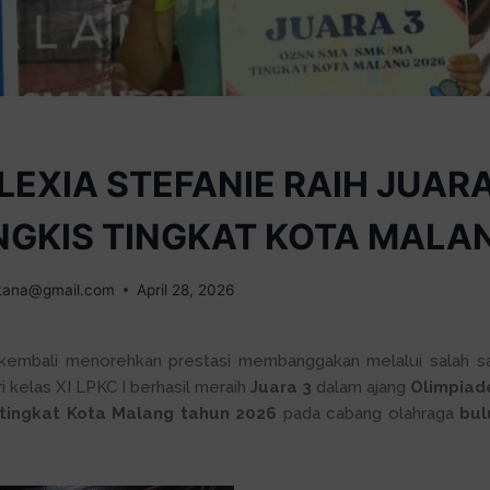
LEXIA STEFANIE RAIH JUAR
GKIS TINGKAT KOTA MALA
tana@gmail.com
April 28, 2026
embali menorehkan prestasi membanggakan melalui salah sat
ri kelas XI LPKC I berhasil meraih
Juara 3
dalam ajang
Olimpiad
 tingkat Kota Malang tahun 2026
pada cabang olahraga
bul