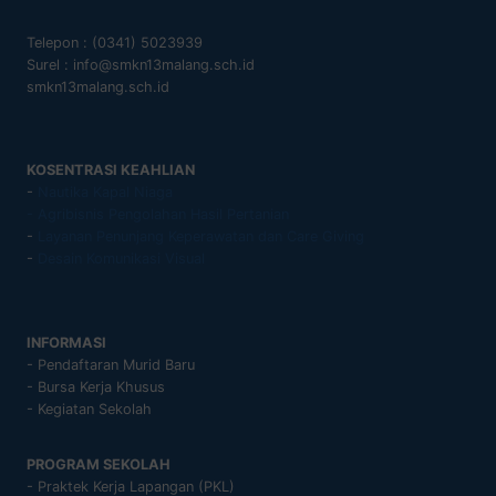
Telepon : (0341) 5023939
Surel : info@smkn13malang.sch.id
smkn13malang.sch.id
KOSENTRASI KEAHLIAN
-
Nautika Kapal Niaga
- Agribisnis Pengolahan Hasil Pertanian
-
Layanan Penunjang Keperawatan dan Care Giving
-
Desain Komunikasi Visual
INFORMASI
- Pendaftaran Murid Baru
- Bursa Kerja Khusus
- Kegiatan Sekolah
PROGRAM SEKOLAH
- Praktek Kerja Lapangan (PKL)