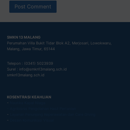
SMKN 13 MALANG
Perumahan Villa Bukit Tidar Blok A2, Merjosari, Lowokwaru,
Malang, Jawa Timur, 65144
Telepon : (0341) 5023939
Surel : info@smkn13malang.sch.id
smkn13malang.sch.id
KOSENTRASI KEAHLIAN
-
Nautika Kapal Niaga
- Agribisnis Pengolahan Hasil Pertanian
-
Layanan Penunjang Keperawatan dan Care Giving
-
Desain Komunikasi Visual