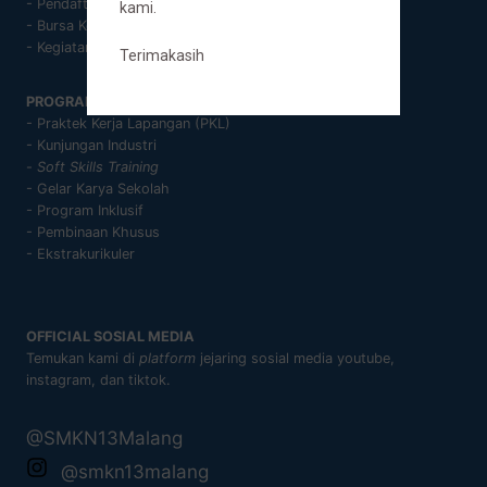
- Pendaftaran Murid Baru
kami.
- Bursa Kerja Khusus
- Kegiatan Sekolah
Terimakasih
PROGRAM SEKOLAH
- Praktek Kerja Lapangan (PKL)
- Kunjungan Industri
-
Soft Skills Training
- Gelar Karya Sekolah
- Program Inklusif
- Pembinaan Khusus
- Ekstrakurikuler
OFFICIAL SOSIAL MEDIA
Temukan kami di
platform
jejaring sosial media youtube,
instagram, dan tiktok.
@SMKN13Malang
@smkn13malang