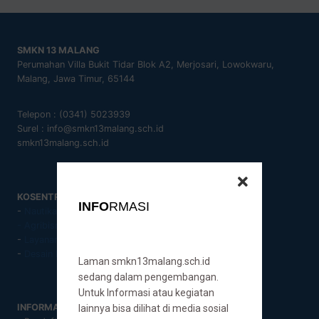
SMKN 13 MALANG
Perumahan Villa Bukit Tidar Blok A2, Merjosari, Lowokwaru,
Malang, Jawa Timur, 65144
Telepon : (0341) 5023939
Surel : info@smkn13malang.sch.id
smkn13malang.sch.id
KOSENTRASI KEAHLIAN
INFO
RMASI
-
Nautika Kapal Niaga
- Agribisnis Pengolahan Hasil Pertanian
-
Layanan Penunjang Keperawatan dan Care Giving
-
Desain Komunikasi Visual
Laman smkn13malang.sch.id
sedang dalam pengembangan.
Untuk Informasi atau kegiatan
INFORMASI
lainnya bisa dilihat di media sosial